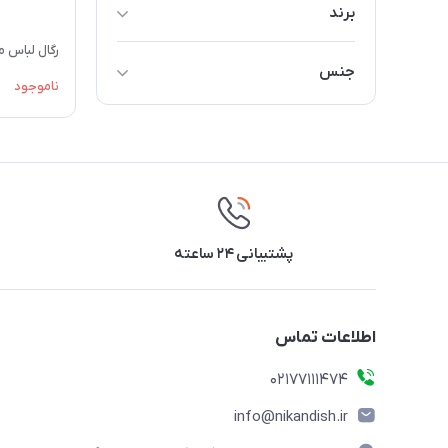
برند
متفرقه
رگال لباس 
جنس
ناموجود
چوب
پشتیبانی ۲۴ ساعته
اطلاعات تماس
02177111474
info@nikandish.ir