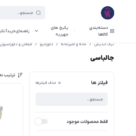
دسته‌بندی
پکیج های
راهنمای‌خرید‌آنلا
کالاها
جهیزیه
نیک اندیش
/
خانه و آشپزخانه
/
دکوراتیو
/
مبلمان و دکوراسیون
جالباسی
ترتیب نم
فیلتر ها
حذف فیلترها
فقط محصولات موجود