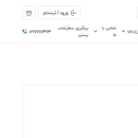
ورود / ثبت‌نام
تماس با
پیگیری سفارشات
باره‌ما
02177111474
ما
پستی