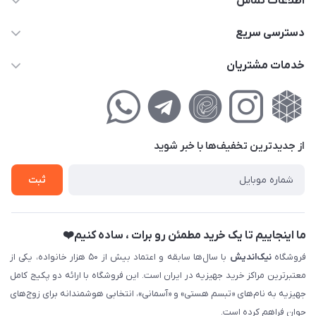
اطلاعات تماس
02177111474
دسترسی سریع
info@nikandish.ir
حساب کاربری
خدمات مشتریان
تهران ، تهرانپارس ، شهرک حکیمیه ، خیابان گلریز ، خیابان گلچین ،
مجله فروشگاه
راهنمای‌خرید‌آنلاین
کوچه گلریز 4 غربی ، پلاک 13
لیست محصولات
حریم خصوصی
درباره‌ما
فروش‌اقساطی
از جدید‌ترین تخفیف‌ها با‌ خبر شوید
تماس با ما
ثبت نام خرید جهیزیه
ثبت
فروش سازمانی و عمده
ما اینجاییم تا یک خرید مطمئن رو برات ، ساده کنیم❤️
فروشگاه
نیک‌اندیش
با سال‌ها سابقه و اعتماد بیش از ۵۰ هزار خانواده، یکی از
معتبرترین مراکز خرید جهیزیه در ایران است. این فروشگاه با ارائه دو پکیج کامل
جهیزیه به نام‌های «تبسم هستی» و «آسمانی»، انتخابی هوشمندانه برای زوج‌های
جوان فراهم کرده است.