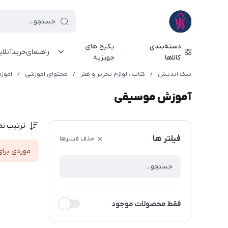
دسته‌بندی
پکیج های
راهنمای‌خرید‌آنلا
کالاها
جهیزیه
نیک اندیش
/
کتاب ، لوازم تحریر و هنر
/
محتوای آموزشی
/
آموز
آموزش موسیقی
ترتیب نم
فیلتر ها
حذف فیلترها
موردی برای
فقط محصولات موجود