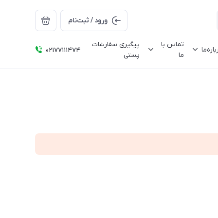
ورود / ثبت‌نام
تماس با
پیگیری سفارشات
باره‌ما
02177111474
ما
پستی