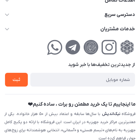
اطلاعات تماس
02177111474
دسترسی سریع
info@nikandish.ir
حساب کاربری
خدمات مشتریان
تهران ، تهرانپارس ، شهرک حکیمیه ، خیابان گلریز ، خیابان گلچین ،
مجله فروشگاه
راهنمای‌خرید‌آنلاین
کوچه گلریز 4 غربی ، پلاک 13
لیست محصولات
حریم خصوصی
درباره‌ما
فروش‌اقساطی
از جدید‌ترین تخفیف‌ها با‌ خبر شوید
تماس با ما
ثبت نام خرید جهیزیه
ثبت
فروش سازمانی و عمده
ما اینجاییم تا یک خرید مطمئن رو برات ، ساده کنیم❤️
فروشگاه
نیک‌اندیش
با سال‌ها سابقه و اعتماد بیش از ۵۰ هزار خانواده، یکی از
معتبرترین مراکز خرید جهیزیه در ایران است. این فروشگاه با ارائه دو پکیج کامل
جهیزیه به نام‌های «تبسم هستی» و «آسمانی»، انتخابی هوشمندانه برای زوج‌های
جوان فراهم کرده است.