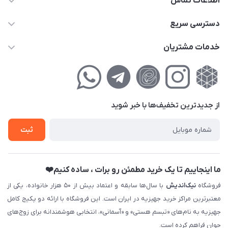
اطلاعات تماس
02177111474
دسترسی سریع
info@nikandish.ir
حساب کاربری
خدمات مشتریان
تهران ، تهرانپارس ، شهرک حکیمیه ، خیابان گلریز ، خیابان گلچین ،
مجله فروشگاه
راهنمای‌خرید‌آنلاین
کوچه گلریز 4 غربی ، پلاک 13
لیست محصولات
حریم خصوصی
درباره‌ما
فروش‌اقساطی
از جدید‌ترین تخفیف‌ها با‌ خبر شوید
تماس با ما
ثبت نام خرید جهیزیه
ثبت
فروش سازمانی و عمده
ما اینجاییم تا یک خرید مطمئن رو برات ، ساده کنیم❤️
فروشگاه
نیک‌اندیش
با سال‌ها سابقه و اعتماد بیش از ۵۰ هزار خانواده، یکی از
معتبرترین مراکز خرید جهیزیه در ایران است. این فروشگاه با ارائه دو پکیج کامل
جهیزیه به نام‌های «تبسم هستی» و «آسمانی»، انتخابی هوشمندانه برای زوج‌های
جوان فراهم کرده است.