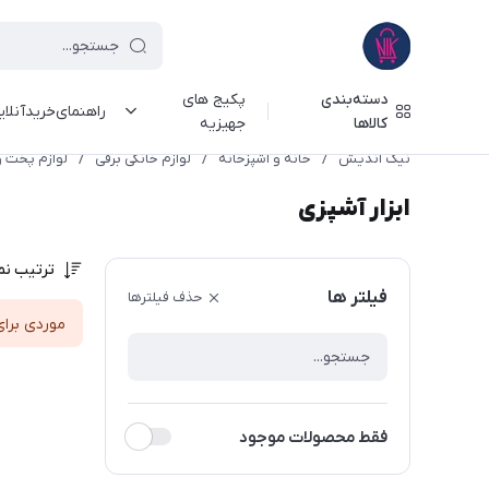
دسته‌بندی
پکیج های
راهنمای‌خرید‌آنلا
کالاها
جهیزیه
نیک اندیش
/
خانه و آشپزخانه
/
لوازم خانگی برقی
/
لوازم پخت و
ابزار آشپزی
ترتیب نم
فیلتر ها
حذف فیلترها
موردی برای
فقط محصولات موجود