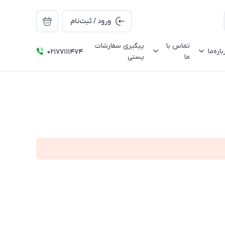
ورود / ثبت‌نام
تماس با
پیگیری سفارشات
باره‌ما
02177111474
ما
پستی