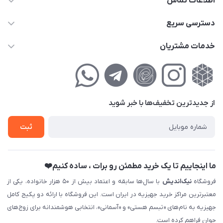
اطلاعات تماس
02177111474
دسترسی سریع
info@nikandish.ir
حساب کاربری
خدمات مشتریان
تهران ، تهرانپارس ، شهرک حکیمیه ، خیابان گلریز ، خیابان گلچین ،
مجله فروشگاه
راهنمای‌خرید‌آنلاین
کوچه گلریز 4 غربی ، پلاک 13
لیست محصولات
حریم خصوصی
درباره‌ما
فروش‌اقساطی
از جدید‌ترین تخفیف‌ها با‌ خبر شوید
تماس با ما
ثبت نام خرید جهیزیه
ثبت
فروش سازمانی و عمده
ما اینجاییم تا یک خرید مطمئن رو برات ، ساده کنیم❤️
فروشگاه
نیک‌اندیش
با سال‌ها سابقه و اعتماد بیش از ۵۰ هزار خانواده، یکی از
معتبرترین مراکز خرید جهیزیه در ایران است. این فروشگاه با ارائه دو پکیج کامل
جهیزیه به نام‌های «تبسم هستی» و «آسمانی»، انتخابی هوشمندانه برای زوج‌های
جوان فراهم کرده است.