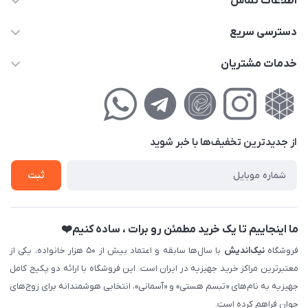
اطلاعات تماس
02177111474
دسترسی سریع
info@nikandish.ir
حساب کاربری
خدمات مشتریان
تهران ، تهرانپارس ، شهرک حکیمیه ، خیابان گلریز ، خیابان گلچین ،
مجله فروشگاه
راهنمای‌خرید‌آنلاین
کوچه گلریز 4 غربی ، پلاک 13
لیست محصولات
حریم خصوصی
درباره‌ما
فروش‌اقساطی
از جدید‌ترین تخفیف‌ها با‌ خبر شوید
تماس با ما
ثبت نام خرید جهیزیه
ثبت
فروش سازمانی و عمده
ما اینجاییم تا یک خرید مطمئن رو برات ، ساده کنیم❤️
فروشگاه
نیک‌اندیش
با سال‌ها سابقه و اعتماد بیش از ۵۰ هزار خانواده، یکی از
معتبرترین مراکز خرید جهیزیه در ایران است. این فروشگاه با ارائه دو پکیج کامل
جهیزیه به نام‌های «تبسم هستی» و «آسمانی»، انتخابی هوشمندانه برای زوج‌های
جوان فراهم کرده است.