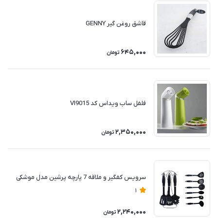
قاشق روغن گیر GENNY
645,000
تومان
فلفل ساب ویداس کد VI9015
2,350,000
تومان
سرویس کفگیر و ملاقه 7 پارچه پرشین مدل موشکی
1
2,240,000
تومان