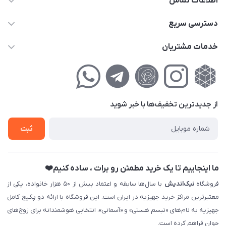
اطلاعات تماس
02177111474
دسترسی سریع
info@nikandish.ir
حساب کاربری
خدمات مشتریان
تهران ، تهرانپارس ، شهرک حکیمیه ، خیابان گلریز ، خیابان گلچین ،
مجله فروشگاه
راهنمای‌خرید‌آنلاین
کوچه گلریز 4 غربی ، پلاک 13
لیست محصولات
حریم خصوصی
درباره‌ما
فروش‌اقساطی
از جدید‌ترین تخفیف‌ها با‌ خبر شوید
تماس با ما
ثبت نام خرید جهیزیه
ثبت
فروش سازمانی و عمده
ما اینجاییم تا یک خرید مطمئن رو برات ، ساده کنیم❤️
فروشگاه
نیک‌اندیش
با سال‌ها سابقه و اعتماد بیش از ۵۰ هزار خانواده، یکی از
معتبرترین مراکز خرید جهیزیه در ایران است. این فروشگاه با ارائه دو پکیج کامل
جهیزیه به نام‌های «تبسم هستی» و «آسمانی»، انتخابی هوشمندانه برای زوج‌های
جوان فراهم کرده است.