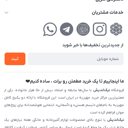
info@nikandish.ir
حساب کاربری
خدمات مشتریان
تهران ، تهرانپارس ، شهرک حکیمیه ، خیابان گلریز ، خیابان گلچین ،
مجله فروشگاه
راهنمای‌خرید‌آنلاین
کوچه گلریز 4 غربی ، پلاک 13
لیست محصولات
حریم خصوصی
درباره‌ما
فروش‌اقساطی
از جدید‌ترین تخفیف‌ها با‌ خبر شوید
تماس با ما
ثبت نام خرید جهیزیه
ثبت
فروش سازمانی و عمده
ما اینجاییم تا یک خرید مطمئن رو برات ، ساده کنیم❤️
فروشگاه
نیک‌اندیش
با سال‌ها سابقه و اعتماد بیش از ۵۰ هزار خانواده، یکی از
معتبرترین مراکز خرید جهیزیه در ایران است. این فروشگاه با ارائه دو پکیج کامل
جهیزیه به نام‌های «تبسم هستی» و «آسمانی»، انتخابی هوشمندانه برای زوج‌های
جوان فراهم کرده است.
نیک‌اندیش
با تنوع بالای محصولات لوازم آشپزخانه و خانگی همه نیازهای یک
خانه را در یک جا جمع کرده است. ارسال به سراسر کشور، ضمانت کیفیت کالاها،