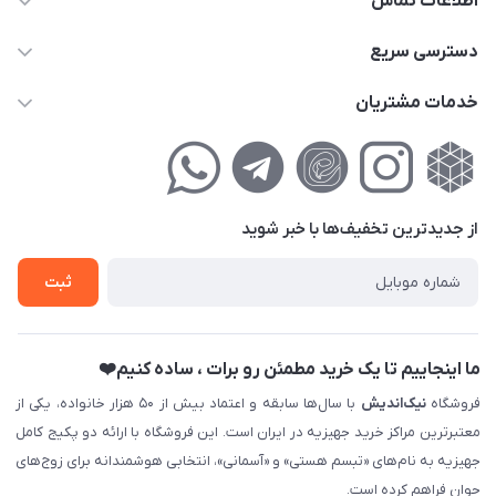
اطلاعات تماس
02177111474
دسترسی سریع
info@nikandish.ir
حساب کاربری
خدمات مشتریان
تهران ، تهرانپارس ، شهرک حکیمیه ، خیابان گلریز ، خیابان گلچین ،
مجله فروشگاه
راهنمای‌خرید‌آنلاین
کوچه گلریز 4 غربی ، پلاک 13
لیست محصولات
حریم خصوصی
درباره‌ما
فروش‌اقساطی
از جدید‌ترین تخفیف‌ها با‌ خبر شوید
تماس با ما
ثبت نام خرید جهیزیه
ثبت
فروش سازمانی و عمده
ما اینجاییم تا یک خرید مطمئن رو برات ، ساده کنیم❤️
فروشگاه
نیک‌اندیش
با سال‌ها سابقه و اعتماد بیش از ۵۰ هزار خانواده، یکی از
معتبرترین مراکز خرید جهیزیه در ایران است. این فروشگاه با ارائه دو پکیج کامل
جهیزیه به نام‌های «تبسم هستی» و «آسمانی»، انتخابی هوشمندانه برای زوج‌های
جوان فراهم کرده است.