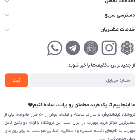
اطلاعات تماس
02177111474
دسترسی سریع
info@nikandish.ir
حساب کاربری
خدمات مشتریان
تهران ، تهرانپارس ، شهرک حکیمیه ، خیابان گلریز ، خیابان گلچین ،
مجله فروشگاه
راهنمای‌خرید‌آنلاین
کوچه گلریز 4 غربی ، پلاک 13
لیست محصولات
حریم خصوصی
درباره‌ما
فروش‌اقساطی
از جدید‌ترین تخفیف‌ها با‌ خبر شوید
تماس با ما
ثبت نام خرید جهیزیه
ثبت
فروش سازمانی و عمده
ما اینجاییم تا یک خرید مطمئن رو برات ، ساده کنیم❤️
فروشگاه
نیک‌اندیش
با سال‌ها سابقه و اعتماد بیش از ۵۰ هزار خانواده، یکی از
معتبرترین مراکز خرید جهیزیه در ایران است. این فروشگاه با ارائه دو پکیج کامل
جهیزیه به نام‌های «تبسم هستی» و «آسمانی»، انتخابی هوشمندانه برای زوج‌های
جوان فراهم کرده است.