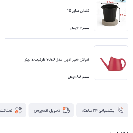
گلدان سایز 10
12,000
تومان
آبپاش شهر آذین مدل 9020 ظرفیت 2 لیتر
88,000
تومان
پشتیبانی ۲۴ ساعته
ضمانت ب
تحویل اکسپرس