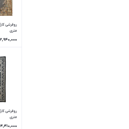
متری
2,940,000
متری
4,410,000