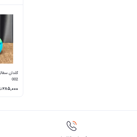
گلدان سفالی
002
285,000
ت