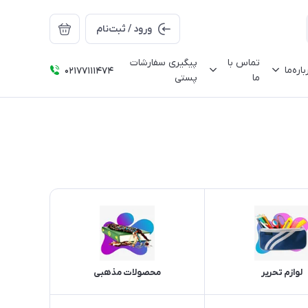
ورود / ثبت‌نام
تماس با
پیگیری سفارشات
باره‌ما
02177111474
ما
پستی
لوازم تحریر
محصولات مذهبی