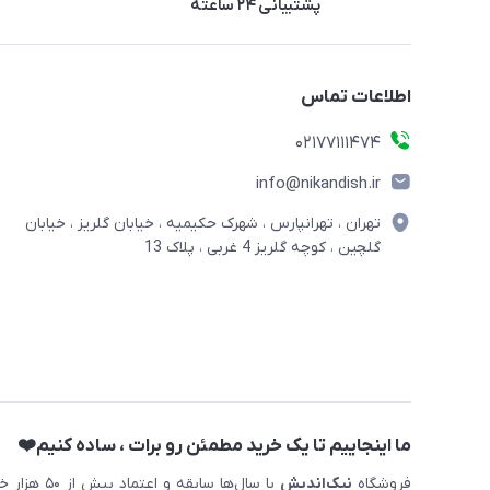
پشتیبانی ۲۴ ساعته
اطلاعات تماس
02177111474
info@nikandish.ir
تهران ، تهرانپارس ، شهرک حکیمیه ، خیابان گلریز ، خیابان
گلچین ، کوچه گلریز 4 غربی ، پلاک 13
ما اینجاییم تا یک خرید مطمئن رو برات ، ساده کنیم❤️
فروشگاه
نیک‌اندیش
با سال‌ها 